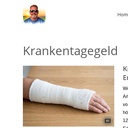
Hom
Krankentagegeld
K
E
We
Ar
vo
hö
12
KI