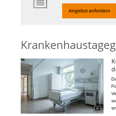
Angebot anfordern
Krankenhaustageg
K
d
Da
Po
Ve
so
si
KI